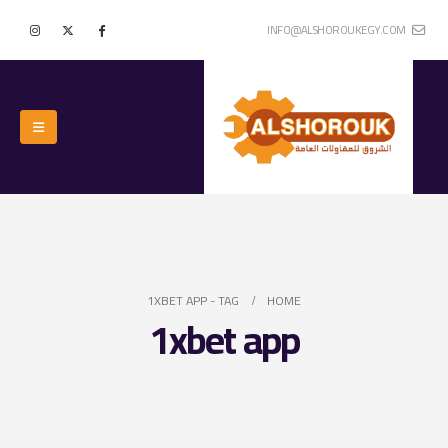
INFO@ALSHOROUKEGY.COM
1XBET APP
TAG -
HOME
1xbet app