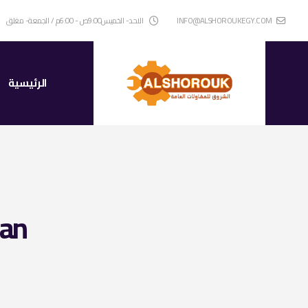
INFO@ALSHOROUKEGY.COM
الاحد- الخميس9:00ص - 6:00م / الجمعة- مغلق
الرئيسية
oan