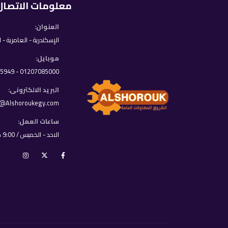
معلومات الاتصال
العنوان:
الإسكندرية - العامرية - 
موبايل:
01207085000 - 01033395949
البريد الالكترونى:
o@Alshoroukegy.com
ساعات العمل:
الاحد - الخميس / 9:00 ص - 8:00 م