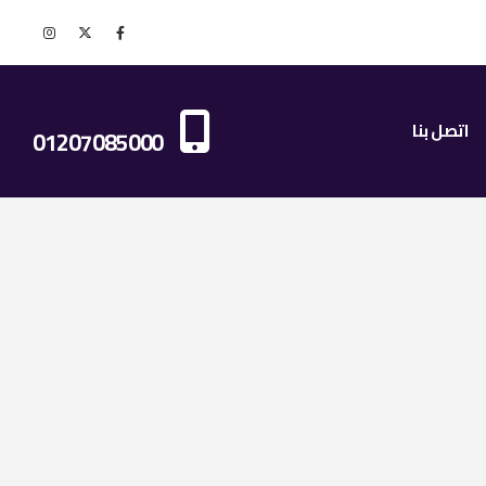
اتصل بنا الان
اتصل بنا
01207085000