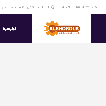
INFO@ALSHOROUKEGY.COM
الاحد- الخميس9:00ص - 6:00م / الجمعة- مغلق
الرئيسية