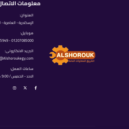
معلومات الاتصال
العنوان:
الإسكندرية - العامرية - 
موبايل:
01207085000 - 01033395949
البريد الالكترونى:
o@Alshoroukegy.com
ساعات العمل:
الاحد - الخميس / 9:00 ص - 8:00 م