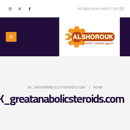
INFO@ALSHOROUKEGY.COM
UK_GREATANABOLICSTEROIDS.COM
HOME
K_greatanabolicsteroids.com