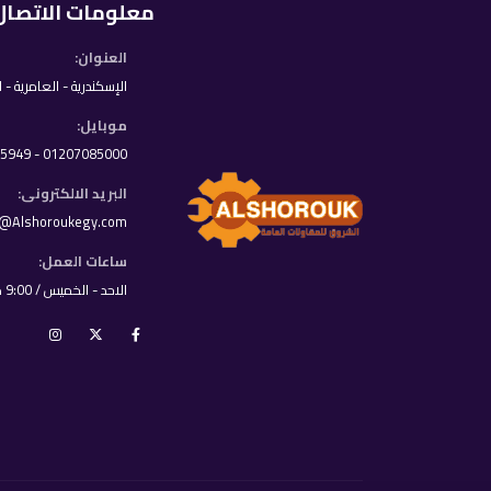
معلومات الاتصال
العنوان:
الإسكندرية - العامرية - 
موبايل:
01207085000 - 01033395949
البريد الالكترونى:
o@Alshoroukegy.com
ساعات العمل:
الاحد - الخميس / 9:00 ص - 8:00 م