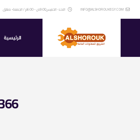
INFO@ALSHOROUKEGY.COM
الاحد- الخميس9:00ص - 6:00م / الجمعة- مغلق
الرئيسية
 366