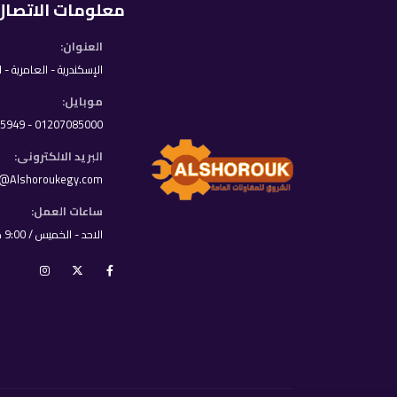
معلومات الاتصال
العنوان:
الإسكندرية - العامرية - 
موبايل:
01207085000 - 01033395949
البريد الالكترونى:
o@Alshoroukegy.com
ساعات العمل:
الاحد - الخميس / 9:00 ص - 8:00 م