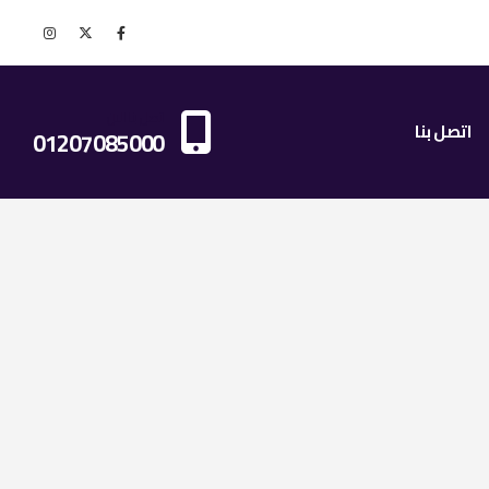
اتصل بنا الان
اتصل بنا
01207085000