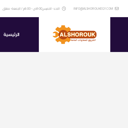
INFO@ALSHOROUKEGY.COM
الاحد- الخميس9:00ص - 6:00م / الجمعة- مغلق
الرئيسية