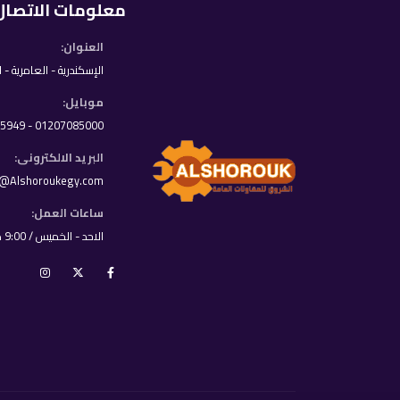
معلومات الاتصال
العنوان:
الإسكندرية - العامرية - 
موبايل:
01207085000 - 01033395949
البريد الالكترونى:
o@Alshoroukegy.com
ساعات العمل:
الاحد - الخميس / 9:00 ص - 8:00 م