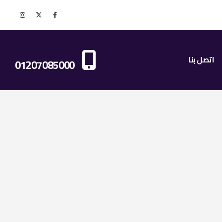
اتصل بنا الان
اتصل بنا
01207085000