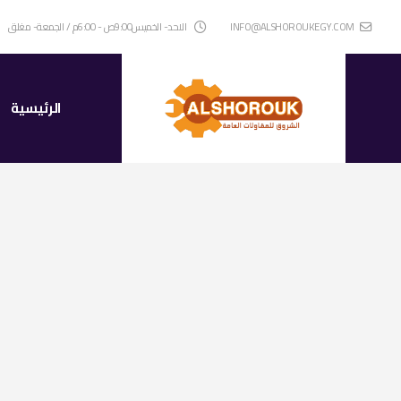
INFO@ALSHOROUKEGY.COM
الاحد- الخميس9:00ص - 6:00م / الجمعة- مغلق
الرئيسية