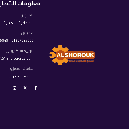
معلومات الاتصال
العنوان:
الإسكندرية - العامرية - 
موبايل:
01207085000 - 01033395949
البريد الالكترونى:
o@Alshoroukegy.com
ساعات العمل:
الاحد - الخميس / 9:00 ص - 8:00 م