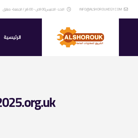
INFO@ALSHOROUKEGY.COM
الاحد- الخميس9:00ص - 6:00م / الجمعة- مغلق
الرئيسية
2025.org.uk