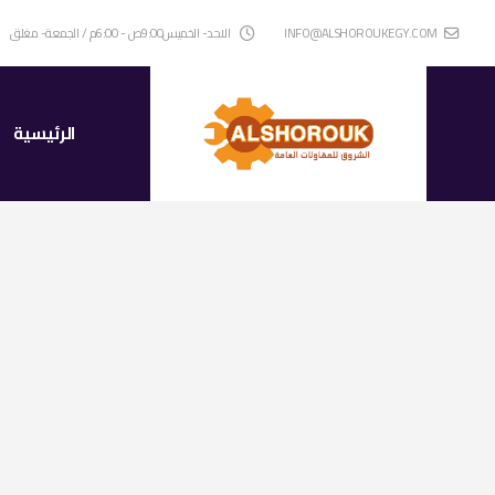
INFO@ALSHOROUKEGY.COM
الاحد- الخميس9:00ص - 6:00م / الجمعة- مغلق
الرئيسية