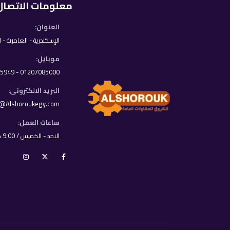
معلومات الاتصال
العنوان:
الإسكندرية - العامرية - 
موبايل:
01207085000 - 01033395949
البريد الالكترونى:
o@Alshoroukegy.com
ساعات العمل:
الاحد - الخميس / 9:00 ص - 8:00 م