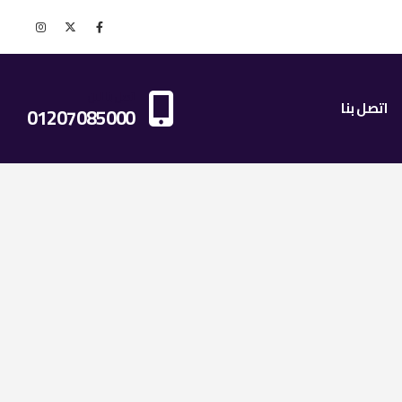
اتصل بنا الان
اتصل بنا
01207085000