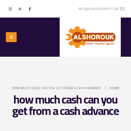
INFO@ALSHOROUKEGY.COM
HOW MUCH CASH CAN YOU GET FROM A CASH ADVANCE
HOME
how much cash can you
get from a cash advance