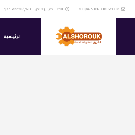
INFO@ALSHOROUKEGY.COM
الاحد- الخميس9:00ص - 6:00م / الجمعة- مغلق
الرئيسية