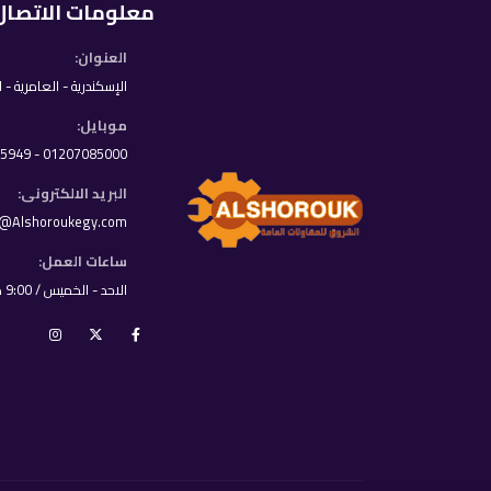
معلومات الاتصال
العنوان:
الإسكندرية - العامرية - 
موبايل:
01207085000 - 01033395949
البريد الالكترونى:
o@Alshoroukegy.com
ساعات العمل:
الاحد - الخميس / 9:00 ص - 8:00 م