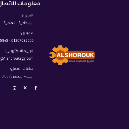
معلومات الاتصال
العنوان:
الإسكندرية - العامرية - 
موبايل:
01207085000 - 01033395949
البريد الالكترونى:
o@Alshoroukegy.com
ساعات العمل:
الاحد - الخميس / 9:00 ص - 8:00 م