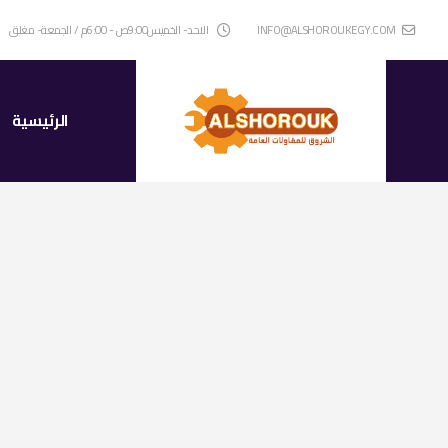
INFO@ALSHOROUKEGY.COM
الاحد- الخميس9:00ص - 6:00م / الجمعة- مغلق
الرئيسية