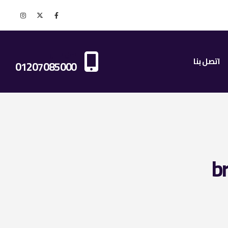
اتصل بنا الان
اتصل بنا
01207085000
b