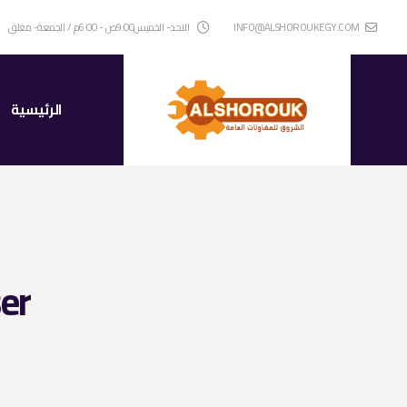
INFO@ALSHOROUKEGY.COM
الاحد- الخميس9:00ص - 6:00م / الجمعة- مغلق
الرئيسية
er