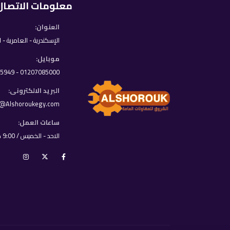
معلومات الاتصال
العنوان:
الإسكندرية - العامرية - 
موبايل:
01207085000 - 01033395949
البريد الالكترونى:
o@Alshoroukegy.com
ساعات العمل:
الاحد - الخميس / 9:00 ص - 8:00 م