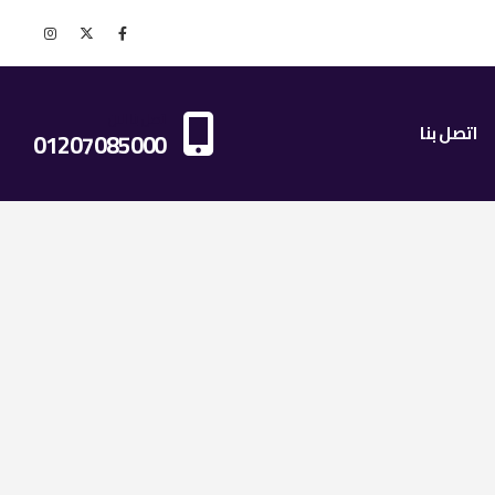
اتصل بنا الان
اتصل بنا
01207085000