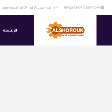
INFO@ALSHOROUKEGY.COM
الاحد- الخميس9:00ص - 6:00م / الجمعة- مغلق
الرئيسية