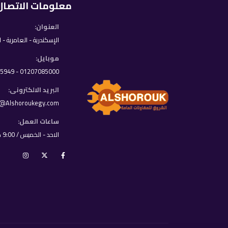
معلومات الاتصال
العنوان:
الإسكندرية - العامرية - 
موبايل:
01207085000 - 01033395949
البريد الالكترونى:
o@Alshoroukegy.com
ساعات العمل:
الاحد - الخميس / 9:00 ص - 8:00 م