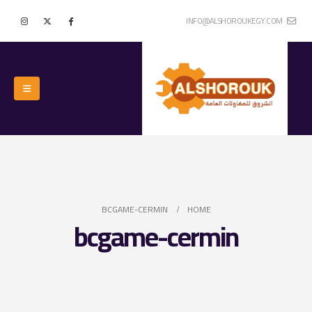
INFO@ALSHOROUKEGY.COM
BCGAME-CERMIN
HOME
bcgame-cermin