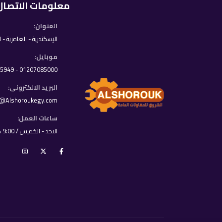
معلومات الاتصال
العنوان:
الإسكندرية - العامرية - 
موبايل:
01207085000 - 01033395949
البريد الالكترونى:
o@Alshoroukegy.com
ساعات العمل:
الاحد - الخميس / 9:00 ص - 8:00 م