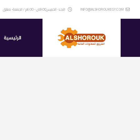
INFO@ALSHOROUKEGY.COM
الاحد- الخميس9:00ص - 6:00م / الجمعة- مغلق
الرئيسية