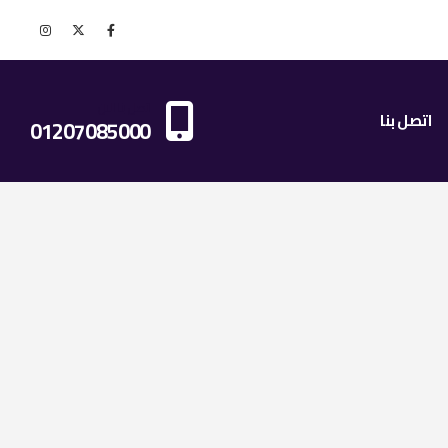
اتصل بنا الان
اتصل بنا
01207085000