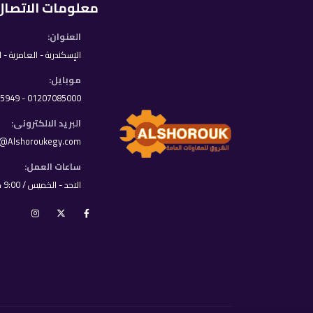
معلومات الاتصال
العنوان:
الإسكندرية - العامرية - 
موبايل:
01207085000 - 01033395949
البريد الالكترونى:
o@Alshoroukegy.com
ساعات العمل:
الاحد - الخميس / 9:00 ص - 8:00 م