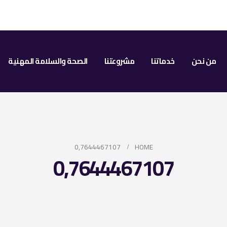
من نحن
خدماتنا
مشروعتنا
الصحة والسلامة المهنية
0,7644467107
HOME
0,7644467107