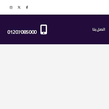
اتصل بنا الان
اتصل بنا
01207085000