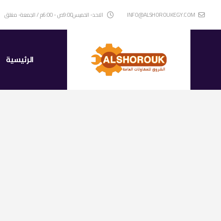
INFO@ALSHOROUKEGY.COM
الاحد- الخميس9:00ص - 6:00م / الجمعة- مغلق
الرئيسية