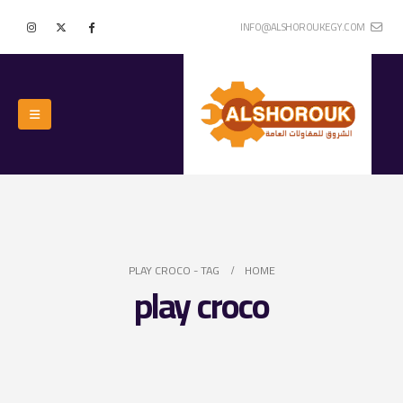
INFO@ALSHOROUKEGY.COM
PLAY CROCO
TAG -
HOME
play croco