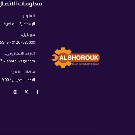
معلومات الاتصال
العنوان:
الإسكندرية - العامرية - 
موبايل:
01207085000 - 01033395949
البريد الالكترونى:
o@Alshoroukegy.com
ساعات العمل:
الاحد - الخميس / 9:00 ص - 8:00 م