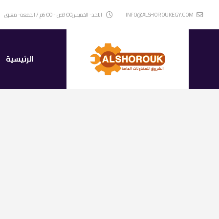
INFO@ALSHOROUKEGY.COM
الاحد- الخميس9:00ص - 6:00م / الجمعة- مغلق
الرئيسية