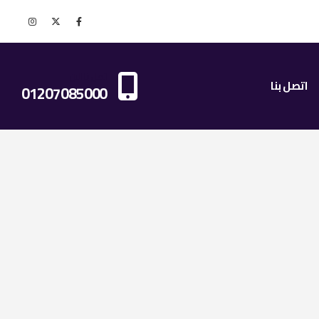
اتصل بنا الان
اتصل بنا
01207085000