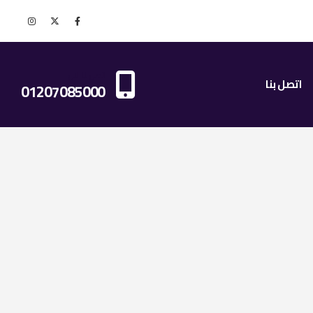
اتصل بنا الان
اتصل بنا
01207085000