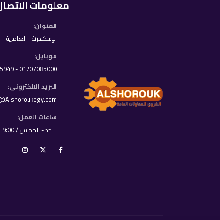
معلومات الاتصال
العنوان:
الإسكندرية - العامرية - 
موبايل:
01207085000 - 01033395949
البريد الالكترونى:
o@Alshoroukegy.com
ساعات العمل:
الاحد - الخميس / 9:00 ص - 8:00 م