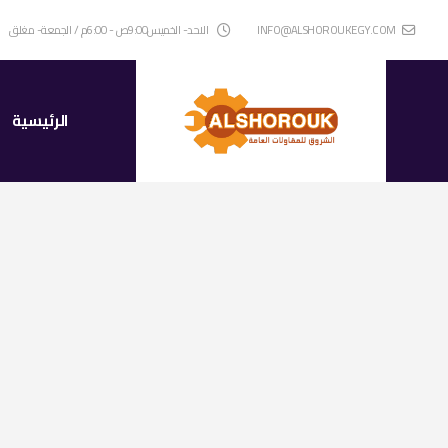
INFO@ALSHOROUKEGY.COM
الاحد- الخميس9:00ص - 6:00م / الجمعة- مغلق
الرئيسية