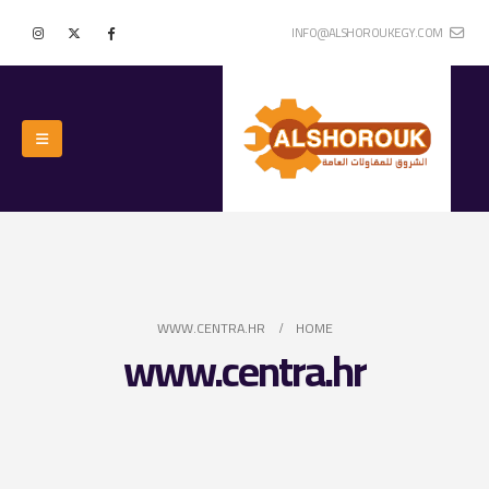
INFO@ALSHOROUKEGY.COM
WWW.CENTRA.HR
HOME
www.centra.hr