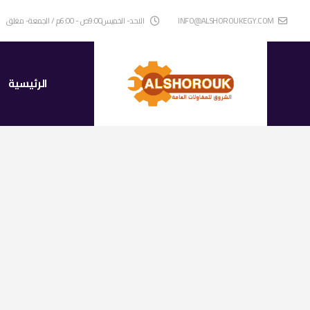
INFO@ALSHOROUKEGY.COM
الاحد- الخميس9:00ص - 6:00م / الجمعة- مغلق
الرئيسية