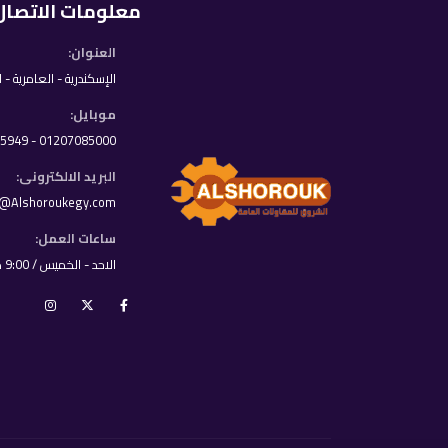
معلومات الاتصال
العنوان:
الإسكندرية - العامرية - 
موبايل:
01207085000 - 01033395949
البريد الالكترونى:
o@Alshoroukegy.com
ساعات العمل:
الاحد - الخميس / 9:00 ص - 8:00 م