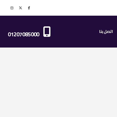
اتصل بنا الان
اتصل بنا
01207085000