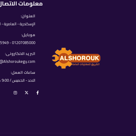
معلومات الاتصال
العنوان:
الإسكندرية - العامرية - 
موبايل:
01207085000 - 01033395949
البريد الالكترونى:
o@Alshoroukegy.com
ساعات العمل:
الاحد - الخميس / 9:00 ص - 8:00 م