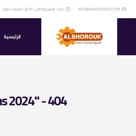
INFO@ALSHOROUKEGY.COM
الاحد- الخميس9:00ص - 6:00م / الجمعة- مغلق
الرئيسية
ms 2024" - 404