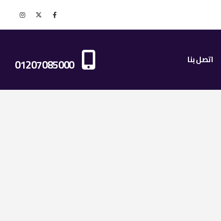
اتصل بنا الان
اتصل بنا
01207085000