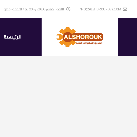
INFO@ALSHOROUKEGY.COM
الاحد- الخميس9:00ص - 6:00م / الجمعة- مغلق
الرئيسية