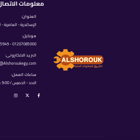
معلومات الاتصال
العنوان:
الإسكندرية - العامرية - 
موبايل:
01207085000 - 01033395949
البريد الالكترونى:
o@Alshoroukegy.com
ساعات العمل:
الاحد - الخميس / 9:00 ص - 8:00 م