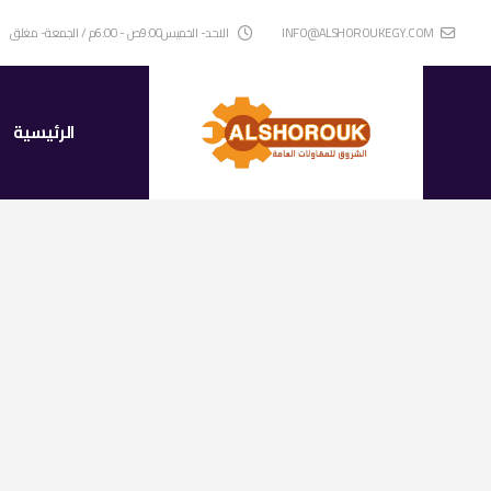
INFO@ALSHOROUKEGY.COM
الاحد- الخميس9:00ص - 6:00م / الجمعة- مغلق
الرئيسية