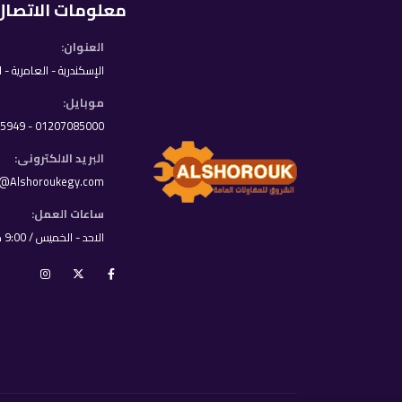
معلومات الاتصال
العنوان:
الإسكندرية - العامرية - 
موبايل:
01207085000 - 01033395949
البريد الالكترونى:
o@Alshoroukegy.com
ساعات العمل:
الاحد - الخميس / 9:00 ص - 8:00 م