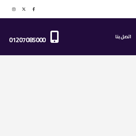
اتصل بنا الان
اتصل بنا
01207085000