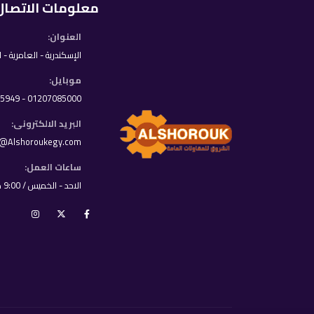
معلومات الاتصال
العنوان:
الإسكندرية - العامرية - 
موبايل:
01207085000 - 01033395949
البريد الالكترونى:
o@Alshoroukegy.com
ساعات العمل:
الاحد - الخميس / 9:00 ص - 8:00 م