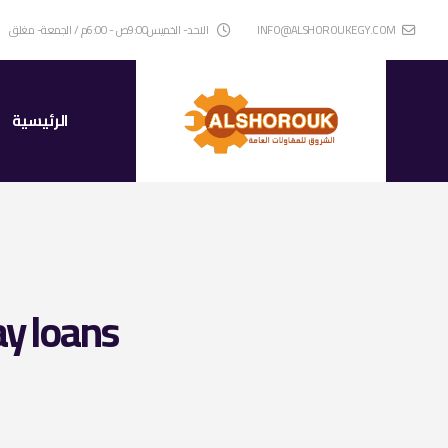
INFO@ALSHOROUKEGY.COM
الاحد- الخميس9:00ص - 6:00م / الجمعة- مغلق
الرئيسية
ay loans