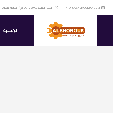
INFO@ALSHOROUKEGY.COM
الاحد- الخميس9:00ص - 6:00م / الجمعة- مغلق
الرئيسية