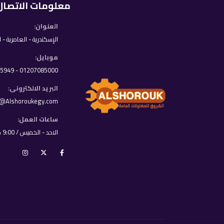
معلومات الاتصال
العنوان:
الإسكندرية - العامرية - 
موبايل:
01207085000 - 01033395949
البريد الالكترونى:
o@Alshoroukegy.com
ساعات العمل:
الاحد - الخميس / 9:00 ص - 8:00 م