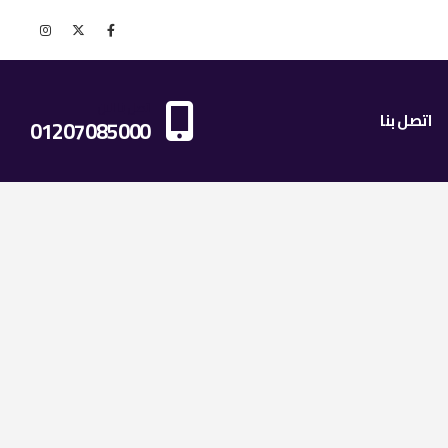
اتصل بنا الان
اتصل بنا
01207085000