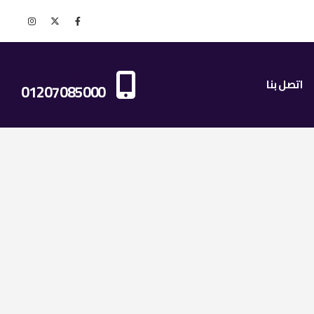
اتصل بنا الان
اتصل بنا
01207085000