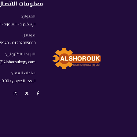
معلومات الاتصال
العنوان:
الإسكندرية - العامرية - 
موبايل:
01207085000 - 01033395949
البريد الالكترونى:
o@Alshoroukegy.com
ساعات العمل:
الاحد - الخميس / 9:00 ص - 8:00 م