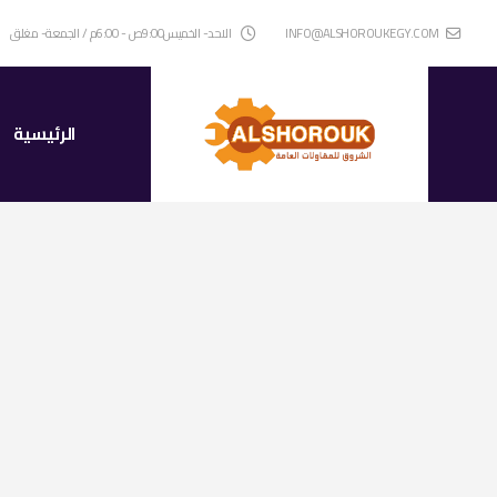
INFO@ALSHOROUKEGY.COM
الاحد- الخميس9:00ص - 6:00م / الجمعة- مغلق
الرئيسية