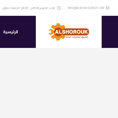
INFO@ALSHOROUKEGY.COM
الاحد- الخميس9:00ص - 6:00م / الجمعة- مغلق
الرئيسية