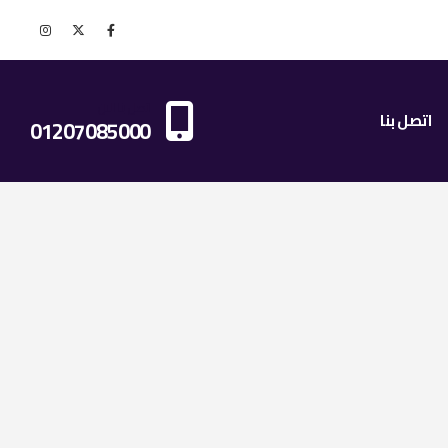
اتصل بنا الان
اتصل بنا
01207085000