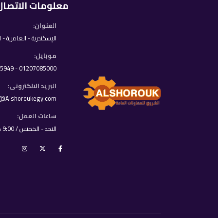
معلومات الاتصال
العنوان:
الإسكندرية - العامرية - 
موبايل:
01207085000 - 01033395949
البريد الالكترونى:
o@Alshoroukegy.com
ساعات العمل:
الاحد - الخميس / 9:00 ص - 8:00 م