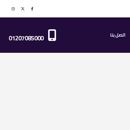
اتصل بنا الان
اتصل بنا
01207085000