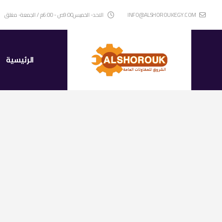
INFO@ALSHOROUKEGY.COM
الاحد- الخميس9:00ص - 6:00م / الجمعة- مغلق
الرئيسية