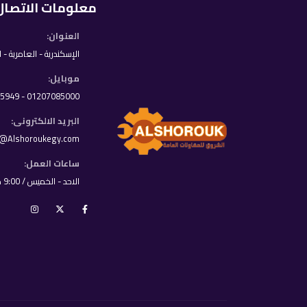
معلومات الاتصال
العنوان:
الإسكندرية - العامرية - 
موبايل:
01207085000 - 01033395949
البريد الالكترونى:
o@Alshoroukegy.com
ساعات العمل:
الاحد - الخميس / 9:00 ص - 8:00 م