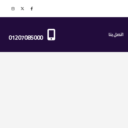
اتصل بنا الان
اتصل بنا
01207085000