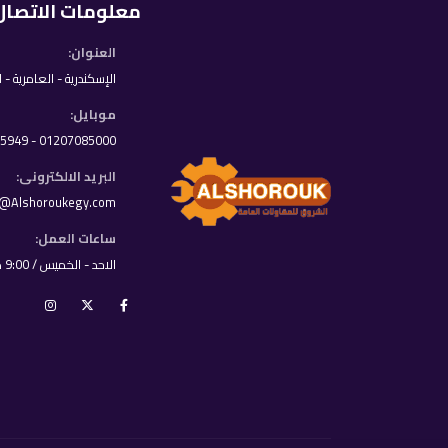
معلومات الاتصال
العنوان:
الإسكندرية - العامرية - 
موبايل:
01207085000 - 01033395949
البريد الالكترونى:
o@Alshoroukegy.com
ساعات العمل:
الاحد - الخميس / 9:00 ص - 8:00 م