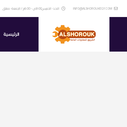
INFO@ALSHOROUKEGY.COM
الاحد- الخميس9:00ص - 6:00م / الجمعة- مغلق
الرئيسية